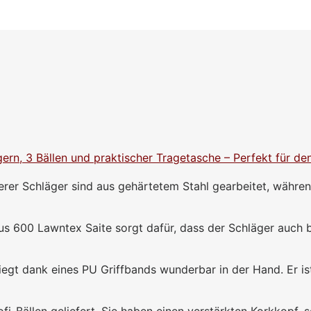
ern, 3 Bällen und praktischer Tragetasche – Perfekt für de
Schläger sind aus gehärtetem Stahl gearbeitet, während d
 600 Lawntex Saite sorgt dafür, dass der Schläger auch be
t dank eines PU Griffbands wunderbar in der Hand. Er ist
-Bällen geliefert. Sie haben einen verstärkten Korkkopf, sod