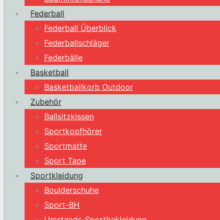
Federball
Federball Überblick
Federballschläger
Federbälle
Basketball
Basketballkorb Outdoor
Zubehör
Ballsitzkissen
Sportkopfhörer
Sportmatte
Sport Tape
Sportkleidung
Boulderschuhe
Sport-BH
Umstands-Sportbekleidung