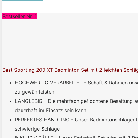
Bestseller Nr. 1
Best Sporting 200 XT Badminton Set mit 2 leichten Schläg
HOCHWERTIG VERARBEITET - Schaft & Rahmen unserer 
zu gewährleisten
LANGLEBIG - Die mehrfach geflochtene Besaitung aus
dauerhaft im Einsatz sein kann
PERFEKTES HANDLING - Unser Badmintonschläger lieg
schwierige Schläge
INKLUSIV BÄLLE - Unser Federball-Set wird mit 3 Profi